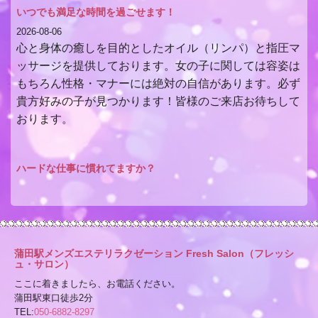
いつでも満足な時間を過ごせます！
2026-08-06
心と身体の癒しを目的としたオイル（リンパ）と指圧マ
ッサージを提供しております。女の子に関しては容姿は
もちろん性格・マナーには絶対の自信があります。必ず
貴方好みの子が見つかります！皆様のご来店お待ちして
おります。
ハードな仕事に慣れてますか？
2026-08-05
癒しの空間で全てを忘れ、セラピストに身を任せ「最上
に癒し」 を堪能してください。癒しのプロフェッショ
ナルセラピストが在籍おります、ゆったり心地よい「癒
蒲田駅メンズエステリラクゼーション Fresh Salon（フレッシ
し空間」を約束します。お客様が共に成長していく、素
ュ・サロン）
晴らしいお店が出来たらと思います。どうぞお気軽に足
ここに着きましたら、お電話ください。
を運びくださいませ。
蒲田駅東口徒歩2分
TEL:
050-6882-8297